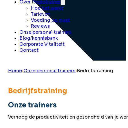
Over Regiotrainer
Hoe het werkt
Tarieven
Voeding op maat
Reviews
Onze personal trainers
Blog/kennisbank
Corporate Vitaliteit
Contact
Home
›
Onze personal trainers
›
Bedrijfstraining
Bedrijfstraining
Onze trainers
Verhoog de productiviteit en gezondheid van je wer
Neem direct contact op