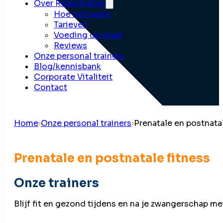
Over Regiotrainer
Hoe het werkt
Tarieven
Voeding op maat
Reviews
Onze personal trainers
Blog/kennisbank
Corporate Vitaliteit
Contact
Home
›
Onze personal trainers
›
Prenatale en postnatal
Prenatale en postnatale fitness
Onze trainers
Blijf fit en gezond tijdens en na je zwangerschap me
Neem direct contact op