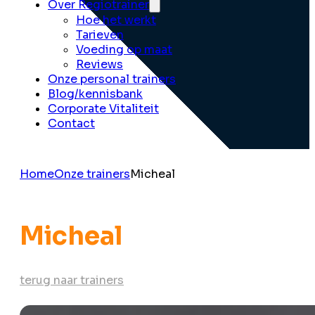
Over Regiotrainer
Hoe het werkt
Tarieven
Voeding op maat
Reviews
Onze personal trainers
Blog/kennisbank
Corporate Vitaliteit
Contact
Home
Onze trainers
Micheal
Micheal
terug naar trainers