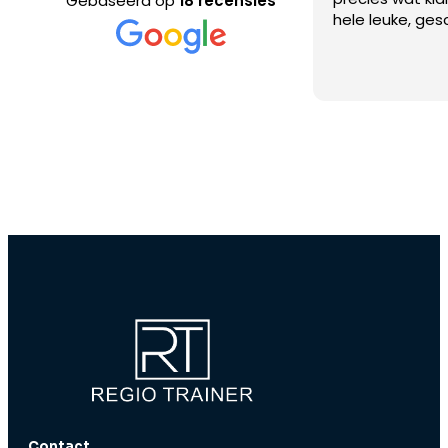
Gebaseerd op
18 recensies
hele leuke, geschoolde trainers!
aanbevole
Contact