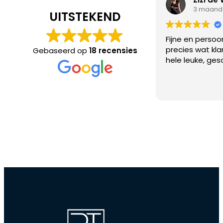
3 maand
UITSTEKEND
Fijne en persoo
precies wat kl
Gebaseerd op
18 recensies
hele leuke, ges