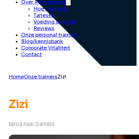
Over Regiotrainer
Hoe het werkt
Tarieven
Voeding op maat
Reviews
Onze personal trainers
Blog/kennisbank
Corporate Vitaliteit
Contact
Home
Onze trainers
Zizi
Zizi
terug naar trainers