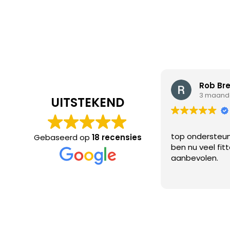
Zizi de Winter
Rob Bre
3 maanden geleden
3 maand
UITSTEKEND
ne en persoonlijke organisatie. Weten
top ondersteun
Gebaseerd op
18 recensies
cies wat klanten nodig hebben. En
ben nu veel fit
e leuke, geschoolde trainers!
aanbevolen.